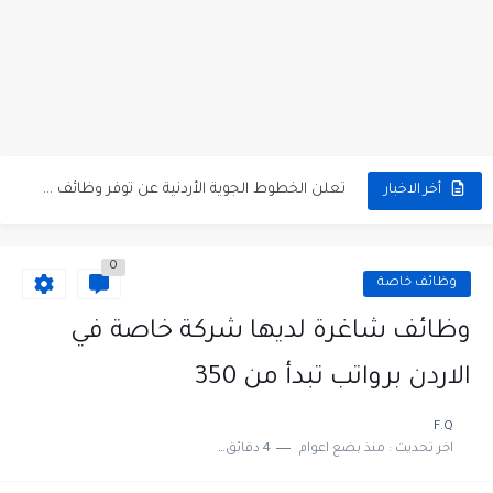
مطلوب كومبارس وممثلون ثانويون لتصوير فيلم روائي في الأردن
مطلوب موظفين مبيعات لدى محلات iKooz في عمان
تعلن الخطوط الجوية الأردنية عن توفر وظائف شاغرة لمضيفي طيران
أخر الاخبار
مطلوب عمال غسيل سيارات لدى محطة محروقات في عمان
0
مطلوب عامل نظافة عدد 2 بدوام كامل او جزئي في...
وظائف خاصة
تعلن مؤسسة التعليم لأجل التوظيف الأردنية وبالشراكة مع أكاديمية جولانسرالمجاني
وظائف شاغرة لديها شركة خاصة في
مطلوب موظفين لدى شركه صناعيه رائده مهندسين في الاردن
الاردن برواتب تبدأ من 350
مسؤول مبيعات وتسويق المستلزمات الطبية
F.Q
اخر تحديث :
منذ بضع اعوام
4 دقائق للقراءة
وظائف شاغرة مطلوب مسؤول التسويق لدى احدى الشركات في عمان