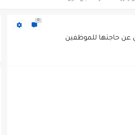
دى محطة محروقات في عمان
0
ظيف الأردنية وبالشراكة مع أكاديمية جولانسرالمجاني
عن حاجتها للموظفين
يه رائده مهندسين في الاردن
لزمات الطبية
لتسويق لدى احدى الشركات في عمان
عمل في مجموعة المستقبل للصناعات البلاستيكية...