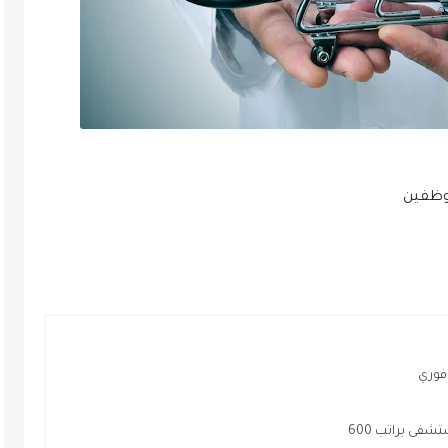
وظفين
فوري
ى براتب 600