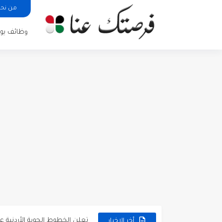
من نح
وظائف يوم
مطلوب كومبارس وممثلون ثانويو
مطلوب موظفين مبيعات لدى محلات iKooz
تعلن الخطوط الجوية الأردنية
أخر الاخبار