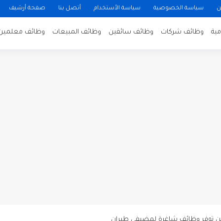
ن
سياسة الخصوصية
سياسة الأستخدام
أتصل بنا
صفحة أرشيف
ية
وظائف شركات
وظائف سائقين
وظائف المبيعات
وظائف معلمين
ن لتصوير فيلم روائي في الأردن
 في عمان
 عن توفر وظائف شاغرة لمضيفي طيران