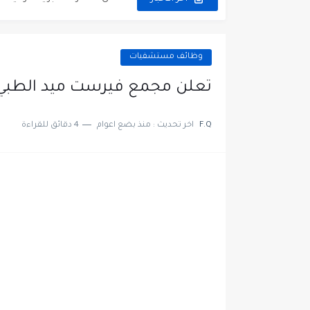
مطلوب عمال غسيل سيارات ل
مطلوب عامل نظافة عدد 2 بدوام كامل او جزئي في...
وظائف مستشفيات
تعلن مؤسسة التعليم لأجل التو
تعلن مجمع فيرست ميد الطبي 
مطلوب موظفين لدى شركه صناع
F.Q
اخر تحديث :
منذ بضع اعوام
4 دقائق للقراءة
مسؤول مبيعات وتسويق المست
وظائف شاغرة مطلوب مسؤول ا
مطلوب موظفين مركز اتصال لل