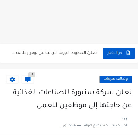
مطلوب كومبارس وممثلون ثانويون لتصوير فيلم روائي في الأردن
مطلوب موظفين مبيعات لدى محلات iKooz في عمان
تعلن الخطوط الجوية الأردنية عن توفر وظائف شاغرة لمضيفي طيران
مطلوب عمال غسيل سيارات لدى محطة محروقات في عمان
أخر الاخبار
مطلوب عامل نظافة عدد 2 بدوام كامل او جزئي في...
0
تعلن مؤسسة التعليم لأجل التوظيف الأردنية وبالشراكة مع أكاديمية جولانسرالمجاني
وظائف شركات
مطلوب موظفين لدى شركه صناعيه رائده مهندسين في الاردن
تعلن شركة سنيورة للصناعات الغذائية
مسؤول مبيعات وتسويق المستلزمات الطبية
عن حاجتها إلى موظفين للعمل
وظائف شاغرة مطلوب مسؤول التسويق لدى احدى الشركات في عمان
F.Q
اخر تحديث :
منذ بضع اعوام
4 دقائق للقراءة
مطلوب موظفين مركز اتصال للعمل في مجموعة المستقبل للصناعات البلاستيكية...