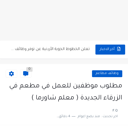
مطلوب كومبارس وممثلون ثانويون لتصوير فيلم روائي في الأردن
مطلوب موظفين مبيعات لدى محلات iKooz في عمان
تعلن الخطوط الجوية الأردنية عن توفر وظائف شاغرة لمضيفي طيران
أخر الاخبار
مطلوب عمال غسيل سيارات لدى محطة محروقات في عمان
0
مطلوب عامل نظافة عدد 2 بدوام كامل او جزئي في...
وظائف مطاعم
تعلن مؤسسة التعليم لأجل التوظيف الأردنية وبالشراكة مع أكاديمية جولانسرالمجاني
مطلوب موظفين للعمل في مطعم في
مطلوب موظفين لدى شركه صناعيه رائده مهندسين في الاردن
الزرقاء الجديدة ( معلم شاورما )
مسؤول مبيعات وتسويق المستلزمات الطبية
F.Q
اخر تحديث :
منذ بضع اعوام
4 دقائق للقراءة
وظائف شاغرة مطلوب مسؤول التسويق لدى احدى الشركات في عمان