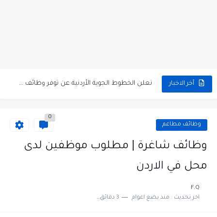
مطلوب كومبارس وممثلون ثانويون لتصوير فيلم روائي في الأردن
مطلوب موظفين مبيعات لدى محلات iKooz في عمان
تعلن الخطوط الجوية الأردنية عن توفر وظائف شاغرة لمضيفي طيران
أخر الاخبار
مطلوب عمال غسيل سيارات لدى محطة محروقات في عمان
0
مطلوب عامل نظافة عدد 2 بدوام كامل او جزئي في...
وظائف مطاعم
تعلن مؤسسة التعليم لأجل التوظيف الأردنية وبالشراكة مع أكاديمية جولانسرالمجاني
وظائف شاغرة | مطلوب موظفين لدى
مطلوب موظفين لدى شركه صناعيه رائده مهندسين في الاردن
محل في الاردن
مسؤول مبيعات وتسويق المستلزمات الطبية
F.Q
اخر تحديث :
منذ بضع اعوام
3 دقائق للقراءة
وظائف شاغرة مطلوب مسؤول التسويق لدى احدى الشركات في عمان