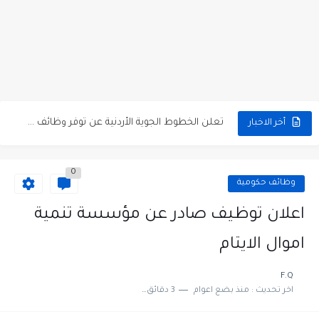
مطلوب كومبارس وممثلون ثانويون لتصوير فيلم روائي في الأردن
مطلوب موظفين مبيعات لدى محلات iKooz في عمان
تعلن الخطوط الجوية الأردنية عن توفر وظائف شاغرة لمضيفي طيران
أخر الاخبار
مطلوب عمال غسيل سيارات لدى محطة محروقات في عمان
0
مطلوب عامل نظافة عدد 2 بدوام كامل او جزئي في...
وظائف حكومية
تعلن مؤسسة التعليم لأجل التوظيف الأردنية وبالشراكة مع أكاديمية جولانسرالمجاني
اعلان توظيف صادر عن مؤسسة تنمية
مطلوب موظفين لدى شركه صناعيه رائده مهندسين في الاردن
اموال الايتام
مسؤول مبيعات وتسويق المستلزمات الطبية
F.Q
اخر تحديث :
منذ بضع اعوام
3 دقائق للقراءة
وظائف شاغرة مطلوب مسؤول التسويق لدى احدى الشركات في عمان