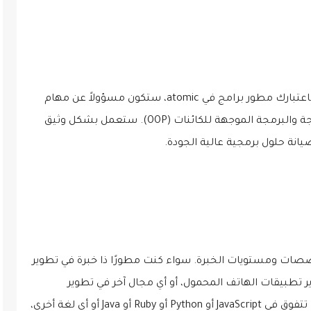
هذا دور بدوام كامل في الموقع لمطور البرامج. باعتبارك مطور برامج في atomic، ستكون مسؤولاً عن مهام
مثل تطوير الويب الخلفي وتطوير البرامج والبرمجة والبرمجة الموجهة للكائنات (OOP). ستعمل بشكل وثيق
انة حلول برمجية عالية الجودة.
صات ومستويات الخبرة. سواء كنت مطورًا ذا خبرة في تطوير
طوير تطبيقات الهاتف المحمول، أو أي مجال آخر في تطوير
البرمجيات، فلدينا مكان مناسب لك. سواء كنت تتفوق في JavaScript أو Python أو Ruby أو Java أو أي لغة أخرى،