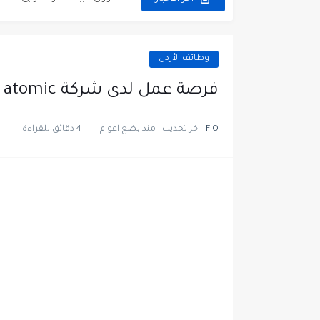
مطلوب موظفين مركز اتصال لل
وظائف الأردن
فرصة عمل لدى شركة atomic كمطور برامج في الاردن
F.Q
اخر تحديث :
منذ بضع اعوام
4 دقائق للقراءة