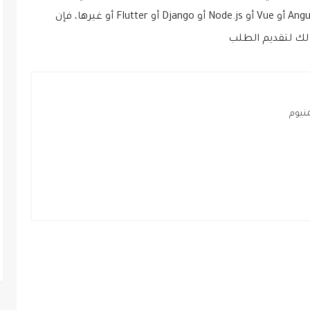
وسواء كانت تجربتك مع Laravel أو React أو Angular أو Vue أو Node.js أو Django أو Flutter أو غيرها، فإن
لك لتقديم الطلب
نيوم