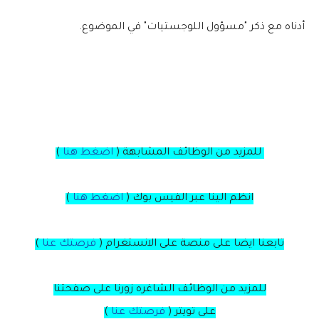
أدناه مع ذكر "مسؤول اللوجستيات" في الموضوع.
للمزيد من الوظائف المشابهة (
اضغط هنا
)
انظم الينا عبر الفيس بوك
(
اضغط هنا
)
تابعنا ايضا على منصة
على
الانستغرام
(
فرصتك عنا
)
للمزيد من الوظائف الشاغره زورنا على صفحتنا
على
تويتر
(
فرصتك عنا
)