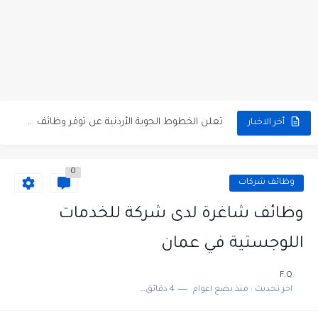
مطلوب كومبارس وممثلون ثانويون لتصوير فيلم روائي في الأردن
مطلوب موظفين مبيعات لدى محلات iKooz في عمان
تعلن الخطوط الجوية الأردنية عن توفر وظائف شاغرة لمضيفي طيران
أخر الاخبار
مطلوب عمال غسيل سيارات لدى محطة محروقات في عمان
0
مطلوب عامل نظافة عدد 2 بدوام كامل او جزئي في...
وظائف شركات
تعلن مؤسسة التعليم لأجل التوظيف الأردنية وبالشراكة مع أكاديمية جولانسرالمجاني
وظائف شاغرة لدى شركة للخدمات
مطلوب موظفين لدى شركه صناعيه رائده مهندسين في الاردن
اللوجستية في عمان
مسؤول مبيعات وتسويق المستلزمات الطبية
F.Q
اخر تحديث :
منذ بضع اعوام
4 دقائق للقراءة
وظائف شاغرة مطلوب مسؤول التسويق لدى احدى الشركات في عمان