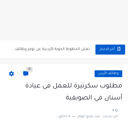
مطلوب كومبارس وممثلون ثانويون لتصوير فيلم روائي في الأردن
مطلوب موظفين مبيعات لدى محلات iKooz في عمان
تعلن الخطوط الجوية الأردنية عن توفر وظائف شاغرة لمضيفي طيران
أخر الاخبار
مطلوب عمال غسيل سيارات لدى محطة محروقات في عمان
0
مطلوب عامل نظافة عدد 2 بدوام كامل او جزئي في...
وظائف الأردن
تعلن مؤسسة التعليم لأجل التوظيف الأردنية وبالشراكة مع أكاديمية جولانسرالمجاني
مطلوب سكرتيرة للعمل في عيادة
مطلوب موظفين لدى شركه صناعيه رائده مهندسين في الاردن
أسنان في الصويفية
مسؤول مبيعات وتسويق المستلزمات الطبية
F.Q
اخر تحديث :
منذ بضع اعوام
4 دقائق للقراءة
وظائف شاغرة مطلوب مسؤول التسويق لدى احدى الشركات في عمان