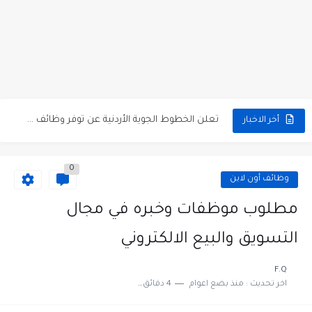
مطلوب كومبارس وممثلون ثانويون لتصوير فيلم روائي في الأردن
مطلوب موظفين مبيعات لدى محلات iKooz في عمان
تعلن الخطوط الجوية الأردنية عن توفر وظائف شاغرة لمضيفي طيران
أخر الاخبار
مطلوب عمال غسيل سيارات لدى محطة محروقات في عمان
0
مطلوب عامل نظافة عدد 2 بدوام كامل او جزئي في...
وظائف أون لاين
تعلن مؤسسة التعليم لأجل التوظيف الأردنية وبالشراكة مع أكاديمية جولانسرالمجاني
مطلوب موظفات وخبره في مجال
مطلوب موظفين لدى شركه صناعيه رائده مهندسين في الاردن
التسويق والبيع الالكتروني
مسؤول مبيعات وتسويق المستلزمات الطبية
F.Q
اخر تحديث :
منذ بضع اعوام
4 دقائق للقراءة
وظائف شاغرة مطلوب مسؤول التسويق لدى احدى الشركات في عمان