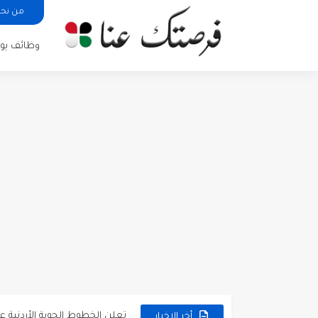
من نح
وظائف يوم
مطلوب كومبارس وممثلون ثانويو
مطلوب موظفين مبيعات لدى محلات iKooz
تعلن الخطوط الجوية الأردنية
أخر الاخبار