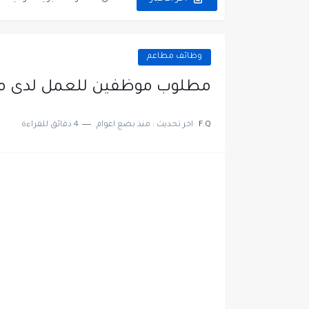
مطلوب عمال غسيل سيارات ل
مطلوب عامل نظافة عدد 2 بدوام كامل او جزئي في...
وظائف مطاعم
تعلن مؤسسة التعليم لأجل التو
مطلوب موظفين للعمل لدى مط
مطلوب موظفين لدى شركه صناع
F.Q
اخر تحديث :
منذ بضع اعوام
4 دقائق للقراءة
مسؤول مبيعات وتسويق المست
وظائف شاغرة مطلوب مسؤول ا
مطلوب موظفين مركز اتصال لل