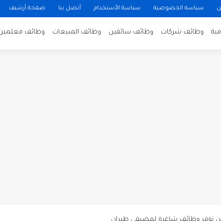
ن
سياسة الخصوصية
سياسة الأستخدام
أتصل بنا
صفحة أرشيف
ية
وظائف شركات
وظائف سائقين
وظائف المبيعات
وظائف معلمين
ن لتصوير فيلم روائي في الأردن
 في عمان
 عن توفر وظائف شاغرة لمضيفي طيران