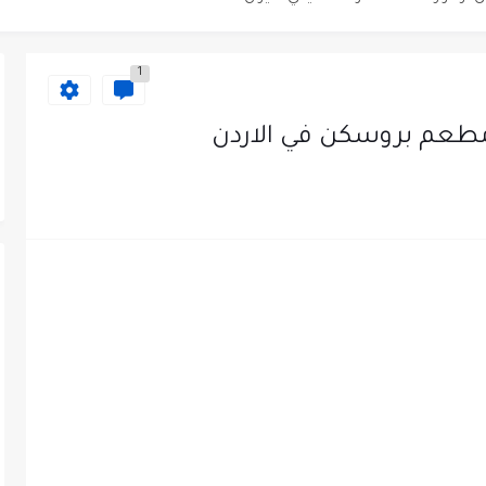
دى محطة محروقات في عمان
1
ظيف الأردنية وبالشراكة مع أكاديمية جولانسرالمجاني
عم بروسكن في الاردن
يه رائده مهندسين في الاردن
لزمات الطبية
لتسويق لدى احدى الشركات في عمان
عمل في مجموعة المستقبل للصناعات البلاستيكية...