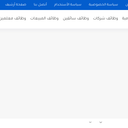
ن
سياسة الخصوصية
سياسة الأستخدام
أتصل بنا
صفحة أرشيف
ية
وظائف شركات
وظائف سائقين
وظائف المبيعات
وظائف معلمين
ن لتصوير فيلم روائي في الأردن
 في عمان
 عن توفر وظائف شاغرة لمضيفي طيران