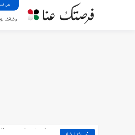
من نح
وظائف يوم
مطلوب كومبارس وممثلون ثانويو
مطلوب موظفين مبيعات لدى محلات iKooz
تعلن الخطوط الجوية الأردنية
أخر الاخبار