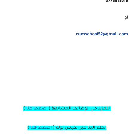
0778819519
او
rumschool52@gmail.com
للمزيد من الوظائف المشابهة (
اضغط هنا
)
انظم الينا عبر الفيس بوك
(
اضغط هنا
)