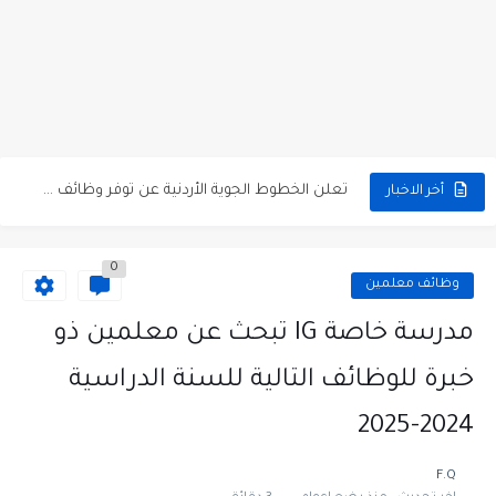
مطلوب كومبارس وممثلون ثانويون لتصوير فيلم روائي في الأردن
مطلوب موظفين مبيعات لدى محلات iKooz في عمان
تعلن الخطوط الجوية الأردنية عن توفر وظائف شاغرة لمضيفي طيران
أخر الاخبار
مطلوب عمال غسيل سيارات لدى محطة محروقات في عمان
0
مطلوب عامل نظافة عدد 2 بدوام كامل او جزئي في...
وظائف معلمين
تعلن مؤسسة التعليم لأجل التوظيف الأردنية وبالشراكة مع أكاديمية جولانسرالمجاني
مدرسة خاصة IG تبحث عن معلمين ذو
مطلوب موظفين لدى شركه صناعيه رائده مهندسين في الاردن
خبرة للوظائف التالية للسنة الدراسية
مسؤول مبيعات وتسويق المستلزمات الطبية
2024-2025
وظائف شاغرة مطلوب مسؤول التسويق لدى احدى الشركات في عمان
F.Q