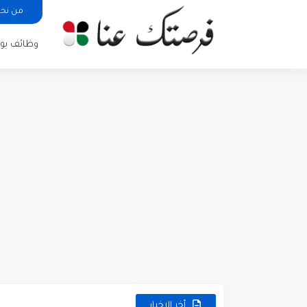
من نح
وظائف يوم
مطلوب كومبارس وممثلون ثانويو
مطلوب موظفين مبيعات لدى محلات iKooz
تعلن الخطوط الجوية الأردنية
أخر الاخبار