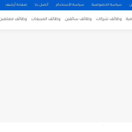
ن
سياسة الخصوصية
سياسة الأستخدام
أتصل بنا
صفحة أرشيف
ية
وظائف شركات
وظائف سائقين
وظائف المبيعات
وظائف معلمين
ن لتصوير فيلم روائي في الأردن
 في عمان
 عن توفر وظائف شاغرة لمضيفي طيران