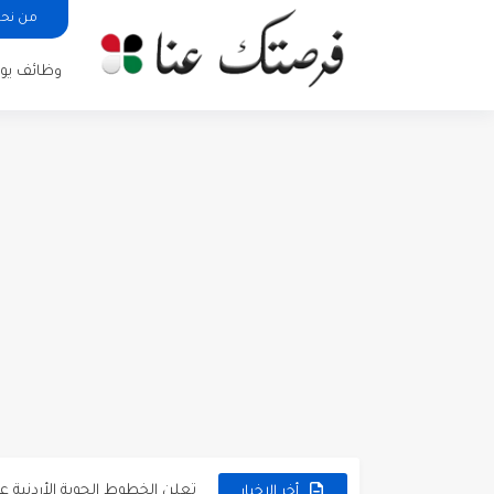
من نح
وظائف يوم
مطلوب كومبارس وممثلون ثانويو
مطلوب موظفين مبيعات لدى محلات iKooz
تعلن الخطوط الجوية الأردنية
أخر الاخبار