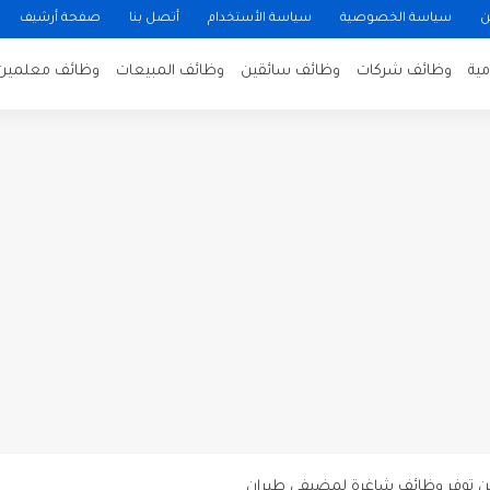
ن
سياسة الخصوصية
سياسة الأستخدام
أتصل بنا
صفحة أرشيف
ية
وظائف شركات
وظائف سائقين
وظائف المبيعات
وظائف معلمين
ن لتصوير فيلم روائي في الأردن
 في عمان
 عن توفر وظائف شاغرة لمضيفي طيران