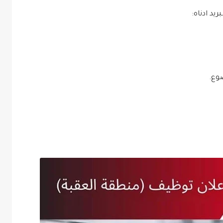
يد ادناه:
وع.