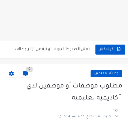
مطلوب كومبارس وممثلون ثانويون لتصوير فيلم روائي في الأردن
مطلوب موظفين مبيعات لدى محلات iKooz في عمان
تعلن الخطوط الجوية الأردنية عن توفر وظائف شاغرة لمضيفي طيران
أخر الاخبار
مطلوب عمال غسيل سيارات لدى محطة محروقات في عمان
0
مطلوب عامل نظافة عدد 2 بدوام كامل او جزئي في...
وظائف معلمين
تعلن مؤسسة التعليم لأجل التوظيف الأردنية وبالشراكة مع أكاديمية جولانسرالمجاني
مطلوب موظفات أو موظفين لدي
مطلوب موظفين لدى شركه صناعيه رائده مهندسين في الاردن
ٱكاديميه تعليميه
مسؤول مبيعات وتسويق المستلزمات الطبية
F.Q
اخر تحديث :
منذ بضع اعوام
4 دقائق للقراءة
وظائف شاغرة مطلوب مسؤول التسويق لدى احدى الشركات في عمان