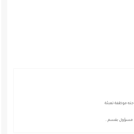
جته موظفة تعبئة
ى مسؤول بقسم...