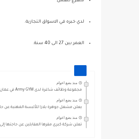
متفرغ للعمل.
لدي خبره في الاسواق التجارية.
العمر بين 27 الى 40 سنة.
منذ بضع اعوام
مجموعة وظائف شاغرة لدى Army GYM في عمان
منذ بضع اعوام
يعلن مشغل جوهرة بلازا للألبسة المهنية عن حا
منذ بضع اعوام
تعلن شركة كبرى مقرها المقابلين عن حاجتها إل