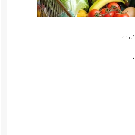
في عمان
تس