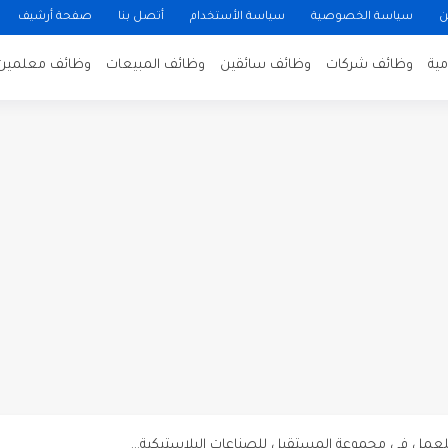
ن
سياسة الخصوصية
سياسة الأستخدام
أتصل بنا
صفحة أرشيف
ية
وظائف شركات
وظائف سائقين
وظائف المبيعات
وظائف معلمين
ن لتصوير فيلم روائي في الأردن
 في عمان
 عن توفر وظائف شاغرة لمضيفي طيران
دى محطة محروقات في عمان
ظيف الأردنية وبالشراكة مع أكاديمية جولانسرالمجاني
يه رائده مهندسين في الاردن
لزمات الطبية
لتسويق لدى احدى الشركات في عمان
عمل في مجموعة المستقبل للصناعات البلاستيكية...