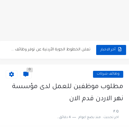
مطلوب كومبارس وممثلون ثانويون لتصوير فيلم روائي في الأردن
مطلوب موظفين مبيعات لدى محلات iKooz في عمان
تعلن الخطوط الجوية الأردنية عن توفر وظائف شاغرة لمضيفي طيران
أخر الاخبار
مطلوب عمال غسيل سيارات لدى محطة محروقات في عمان
0
مطلوب عامل نظافة عدد 2 بدوام كامل او جزئي في...
وظائف شركات
تعلن مؤسسة التعليم لأجل التوظيف الأردنية وبالشراكة مع أكاديمية جولانسرالمجاني
مطلوب موظفين للعمل لدى مؤسسة
مطلوب موظفين لدى شركه صناعيه رائده مهندسين في الاردن
نهر الاردن قدم الان
مسؤول مبيعات وتسويق المستلزمات الطبية
F.Q
اخر تحديث :
منذ بضع اعوام
4 دقائق للقراءة
وظائف شاغرة مطلوب مسؤول التسويق لدى احدى الشركات في عمان