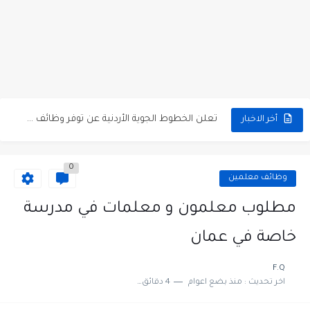
مطلوب كومبارس وممثلون ثانويون لتصوير فيلم روائي في الأردن
مطلوب موظفين مبيعات لدى محلات iKooz في عمان
تعلن الخطوط الجوية الأردنية عن توفر وظائف شاغرة لمضيفي طيران
أخر الاخبار
مطلوب عمال غسيل سيارات لدى محطة محروقات في عمان
0
مطلوب عامل نظافة عدد 2 بدوام كامل او جزئي في...
وظائف معلمين
تعلن مؤسسة التعليم لأجل التوظيف الأردنية وبالشراكة مع أكاديمية جولانسرالمجاني
مطلوب معلمون و معلمات في مدرسة
مطلوب موظفين لدى شركه صناعيه رائده مهندسين في الاردن
خاصة في عمان
مسؤول مبيعات وتسويق المستلزمات الطبية
F.Q
اخر تحديث :
منذ بضع اعوام
4 دقائق للقراءة
وظائف شاغرة مطلوب مسؤول التسويق لدى احدى الشركات في عمان