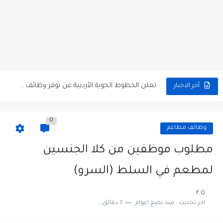
مطلوب كومبارس وممثلون ثانويون لتصوير فيلم روائي في الأردن
مطلوب موظفين مبيعات لدى محلات iKooz في عمان
تعلن الخطوط الجوية الأردنية عن توفر وظائف شاغرة لمضيفي طيران
أخر الاخبار
مطلوب عمال غسيل سيارات لدى محطة محروقات في عمان
0
مطلوب عامل نظافة عدد 2 بدوام كامل او جزئي في...
وظائف مطاعم
تعلن مؤسسة التعليم لأجل التوظيف الأردنية وبالشراكة مع أكاديمية جولانسرالمجاني
مطلوب موظفين من كلا الجنسين
مطلوب موظفين لدى شركه صناعيه رائده مهندسين في الاردن
لمطعم في السلط (السرو)
مسؤول مبيعات وتسويق المستلزمات الطبية
F.Q
اخر تحديث :
منذ بضع اعوام
3 دقائق للقراءة
وظائف شاغرة مطلوب مسؤول التسويق لدى احدى الشركات في عمان