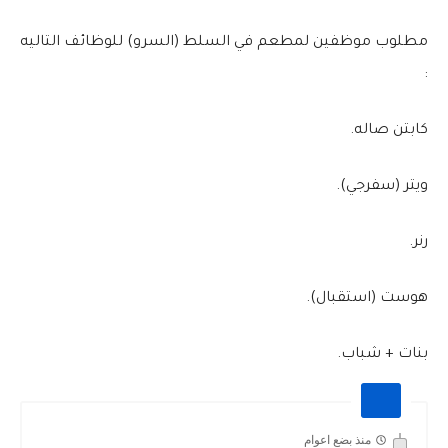
مطلوب موظفين لمطعم في السلط (السرو) للوظائف التاليه
:
كابتن صاله.
ويتر (سفرجي).
رنر.
هوست (استقبال).
بنات + شباب.
منذ بضع اعوام