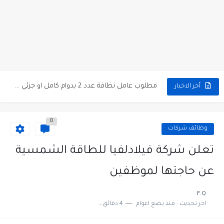
مطلوب كومبارس وممثلون ثانويون لتصوير فيلم روائي في الأردن
مطلوب موظفين مبيعات لدى محلات iKooz في عمان
تعلن الخطوط الجوية الأردنية عن توفر وظائف شاغرة لمضيفي طيران
مطلوب عمال غسيل سيارات لدى محطة محروقات في عمان
مطلوب عامل نظافة عدد 2 بدوام كامل او جزئي في...
أخر الاخبار
تعلن مؤسسة التعليم لأجل التوظيف الأردنية وبالشراكة مع أكاديمية جولانسرالمجاني
0
مطلوب موظفين لدى شركه صناعيه رائده مهندسين في الاردن
وظائف شركات
مسؤول مبيعات وتسويق المستلزمات الطبية
تعلن شركة فيلادلفيا للطاقة الشمسية
وظائف شاغرة مطلوب مسؤول التسويق لدى احدى الشركات في عمان
عن حاجتها لموظفين
مطلوب موظفين مركز اتصال للعمل في مجموعة المستقبل للصناعات البلاستيكية...
F.Q
اخر تحديث :
منذ بضع اعوام
4 دقائق للقراءة