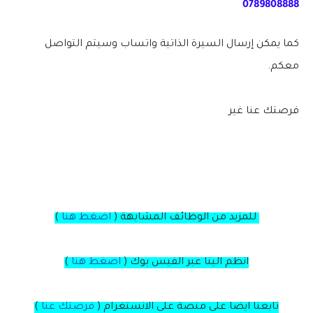
0789808888
كما يمكن إرسال السيرة الذاتية واتساب وسيتم التواصل
معكم.
فرصتك عنا غير
للمزيد من الوظائف المشابهة (
اضغط هنا
)
انظم الينا عبر الفيس بوك
(
اضغط هنا
)
تابعنا ايضا على منصة
على
الانستغرام
(
فرصتك عنا
)