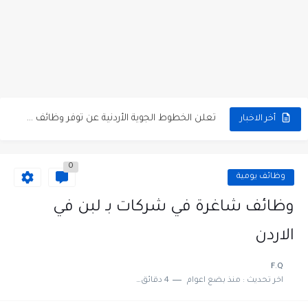
مطلوب كومبارس وممثلون ثانويون لتصوير فيلم روائي في الأردن
مطلوب موظفين مبيعات لدى محلات iKooz في عمان
تعلن الخطوط الجوية الأردنية عن توفر وظائف شاغرة لمضيفي طيران
أخر الاخبار
مطلوب عمال غسيل سيارات لدى محطة محروقات في عمان
0
مطلوب عامل نظافة عدد 2 بدوام كامل او جزئي في...
وظائف يومية
تعلن مؤسسة التعليم لأجل التوظيف الأردنية وبالشراكة مع أكاديمية جولانسرالمجاني
وظائف شاغرة في شركات بـ لبن في
مطلوب موظفين لدى شركه صناعيه رائده مهندسين في الاردن
الاردن
مسؤول مبيعات وتسويق المستلزمات الطبية
F.Q
اخر تحديث :
منذ بضع اعوام
4 دقائق للقراءة
وظائف شاغرة مطلوب مسؤول التسويق لدى احدى الشركات في عمان