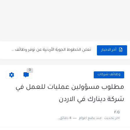
مطلوب كومبارس وممثلون ثانويون لتصوير فيلم روائي في الأردن
مطلوب موظفين مبيعات لدى محلات iKooz في عمان
تعلن الخطوط الجوية الأردنية عن توفر وظائف شاغرة لمضيفي طيران
أخر الاخبار
مطلوب عمال غسيل سيارات لدى محطة محروقات في عمان
0
مطلوب عامل نظافة عدد 2 بدوام كامل او جزئي في...
وظائف شركات
تعلن مؤسسة التعليم لأجل التوظيف الأردنية وبالشراكة مع أكاديمية جولانسرالمجاني
مطلوب مسؤولين عمليات للعمل في
مطلوب موظفين لدى شركه صناعيه رائده مهندسين في الاردن
شركة دينارك في الاردن
مسؤول مبيعات وتسويق المستلزمات الطبية
F.Q
اخر تحديث :
منذ بضع اعوام
4 دقائق للقراءة
وظائف شاغرة مطلوب مسؤول التسويق لدى احدى الشركات في عمان