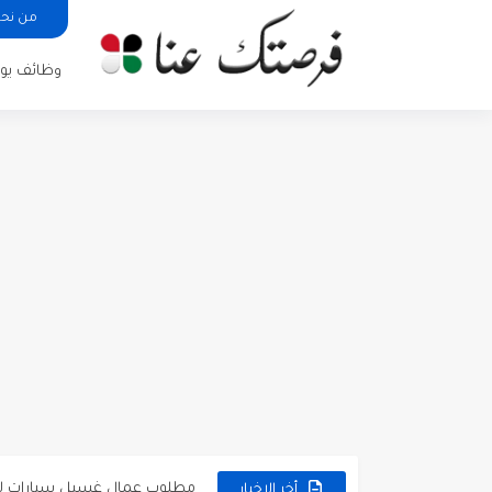
من نح
وظائف يوم
مطلوب كومبارس وممثلون ثانويو
مطلوب موظفين مبيعات لدى محلات iKooz
تعلن الخطوط الجوية الأردنية
مطلوب عمال غسيل سيارات ل
أخر الاخبار