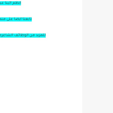
انظم الينا ع
تابعنا ايضا على من
للمزيد من الوظائف الشاغره 