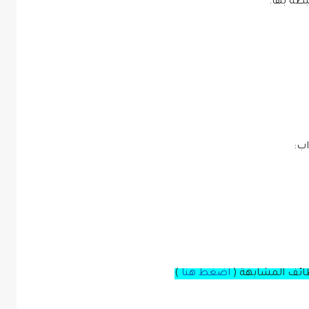
طة بها.
اب:
ظائف المشابهة (
اضغط هنا
)