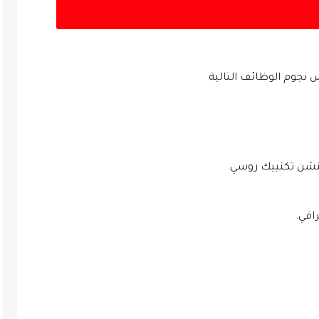
جوم الوظائف التالية
تنشن تكنييك روسي.
افي.