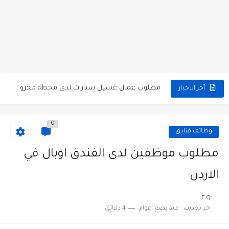
مطلوب كومبارس وممثلون ثانويون لتصوير فيلم روائي في الأردن
مطلوب موظفين مبيعات لدى محلات iKooz في عمان
تعلن الخطوط الجوية الأردنية عن توفر وظائف شاغرة لمضيفي طيران
مطلوب عمال غسيل سيارات لدى محطة محروقات في عمان
أخر الاخبار
مطلوب عامل نظافة عدد 2 بدوام كامل او جزئي في...
0
تعلن مؤسسة التعليم لأجل التوظيف الأردنية وبالشراكة مع أكاديمية جولانسرالمجاني
وظائف فنادق
مطلوب موظفين لدى شركه صناعيه رائده مهندسين في الاردن
مطلوب موظفين لدى الفندق اوبال في
مسؤول مبيعات وتسويق المستلزمات الطبية
الاردن
وظائف شاغرة مطلوب مسؤول التسويق لدى احدى الشركات في عمان
F.Q
اخر تحديث :
منذ بضع اعوام
4 دقائق للقراءة
مطلوب موظفين مركز اتصال للعمل في مجموعة المستقبل للصناعات البلاستيكية...