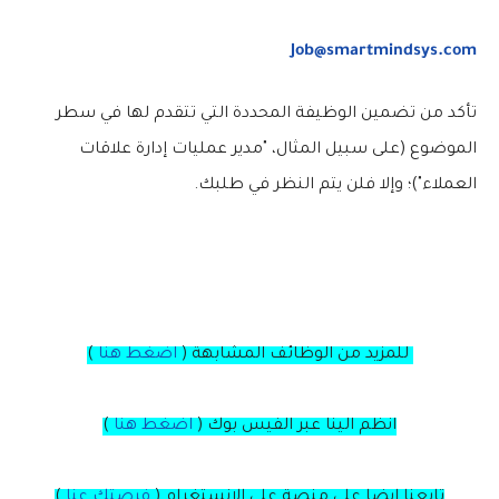
Job@smartmindsys.com
تأكد من تضمين الوظيفة المحددة التي تتقدم لها في سطر
الموضوع (على سبيل المثال، "مدير عمليات إدارة علاقات
العملاء")؛ وإلا فلن يتم النظر في طلبك.
للمزيد من الوظائف المشابهة (
اضغط هنا
)
انظم الينا عبر الفيس بوك
(
اضغط هنا
)
تابعنا ايضا على منصة
على
الانستغرام
(
فرصتك عنا
)