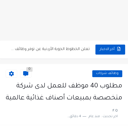
مطلوب كومبارس وممثلون ثانويون لتصوير فيلم روائي في الأردن
مطلوب موظفين مبيعات لدى محلات iKooz في عمان
تعلن الخطوط الجوية الأردنية عن توفر وظائف شاغرة لمضيفي طيران
أخر الاخبار
مطلوب عمال غسيل سيارات لدى محطة محروقات في عمان
0
مطلوب عامل نظافة عدد 2 بدوام كامل او جزئي في...
وظائف شركات
تعلن مؤسسة التعليم لأجل التوظيف الأردنية وبالشراكة مع أكاديمية جولانسرالمجاني
مطلوب 40 موظف للعمل لدى شركة
مطلوب موظفين لدى شركه صناعيه رائده مهندسين في الاردن
متخصصة بمبيعات أصناف غذائية عالمية
مسؤول مبيعات وتسويق المستلزمات الطبية
F.Q
اخر تحديث :
منذ عام
4 دقائق للقراءة
وظائف شاغرة مطلوب مسؤول التسويق لدى احدى الشركات في عمان