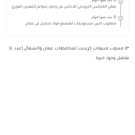
منذ بضع اعوام
يعلن المجلس النرويجي للاجئين عن وجود شواغر للتعيين الفوري
منذ بضع اعوام
مطلوب امين مستودعات لمصنع مواد تجميل في عمان
٣) مندوب مبيعات كريديت لمحافظات عمان والشمال (عدد ١٠)
يفضل وجود خبرة.