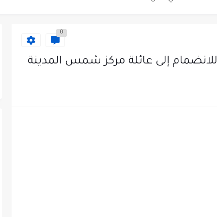
 عن توفر وظائف شاغرة لمضيفي طيران
0
دى محطة محروقات في عمان
لانضمام إلى عائلة مركز شمس المدينة
ظيف الأردنية وبالشراكة مع أكاديمية جولانسرالمجاني
يه رائده مهندسين في الاردن
لزمات الطبية
لتسويق لدى احدى الشركات في عمان
عمل في مجموعة المستقبل للصناعات البلاستيكية...