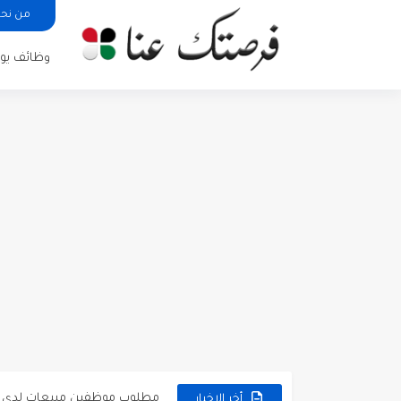
من نح
وظائف يوم
مطلوب كومبارس وممثلون ثانويو
مطلوب موظفين مبيعات لدى محلات iKooz
أخر الاخبار