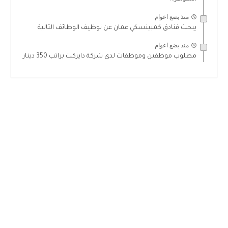
منذ بضع اعوام
يبحث فنادق كمبينسكي عمان عن توظيف الوظائف التالية
منذ بضع اعوام
مطلوب موظفين وموظفات لدى شركة دايركت براتب 350 دينار