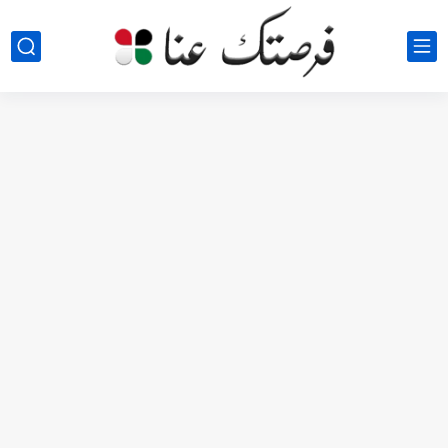
مطلوب كومبارس وممثلون ثانويون لتصوير فيلم روائي في الأردن
مطلوب موظفين مبيعات لدى محلات iKooz في عمان
تعلن الخطوط الجوية الأردنية عن توفر وظائف شاغرة لمضيفي طيران
مطلوب عمال غسيل سيارات لدى محطة محروقات في عمان