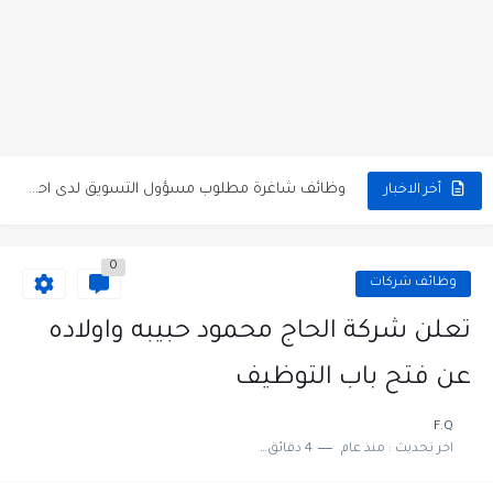
مطلوب عامل نظافة عدد 2 بدوام كامل او جزئي في...
تعلن مؤسسة التعليم لأجل التوظيف الأردنية وبالشراكة مع أكاديمية جولانسرالمجاني
مطلوب موظفين لدى شركه صناعيه رائده مهندسين في الاردن
مسؤول مبيعات وتسويق المستلزمات الطبية
وظائف شاغرة مطلوب مسؤول التسويق لدى احدى الشركات في عمان
أخر الاخبار
مطلوب موظفين مركز اتصال للعمل في مجموعة المستقبل للصناعات البلاستيكية...
0
وظائف شركات
تعلن شركة الحاج محمود حبيبه واولاده
عن فتح باب التوظيف
F.Q
اخر تحديث :
منذ عام
4 دقائق للقراءة