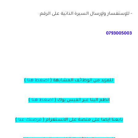
- للإستفسار ولإرسال السيرة الذاتية على الرقم:
0793005003
للمزيد من الوظائف المشابهة (
اضغط هنا
)
انظم الينا عبر الفيس بوك
(
اضغط هنا
)
تابعنا ايضا على منصة
على
الانستغرام
(
فرصتك عنا
)