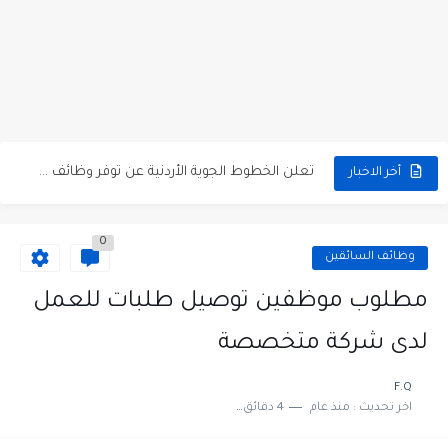
مطلوب كومبارس وممثلون ثانويون لتصوير فيلم روائي في الأردن
مطلوب موظفين مبيعات لدى محلات iKooz في عمان
تعلن الخطوط الجوية الأردنية عن توفر وظائف شاغرة لمضيفي طيران
أخر الاخبار
مطلوب عمال غسيل سيارات لدى محطة محروقات في عمان
0
مطلوب عامل نظافة عدد 2 بدوام كامل او جزئي في...
وظائف السائقين
تعلن مؤسسة التعليم لأجل التوظيف الأردنية وبالشراكة مع أكاديمية جولانسرالمجاني
مطلوب موظفين توصيل طلبات للعمل
مطلوب موظفين لدى شركه صناعيه رائده مهندسين في الاردن
لدى شركة متخصصة
مسؤول مبيعات وتسويق المستلزمات الطبية
F.Q
اخر تحديث :
منذ عام
4 دقائق للقراءة
وظائف شاغرة مطلوب مسؤول التسويق لدى احدى الشركات في عمان